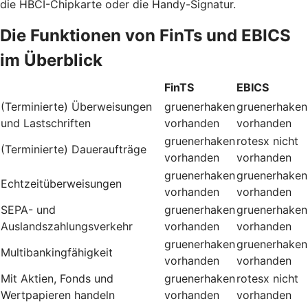
die HBCI-Chipkarte oder die Handy-Signatur.
Die Funktionen von FinTs und EBICS
im Überblick
FinTS
EBICS
(Terminierte) Überweisungen
gruenerhaken
gruenerhaken
und Lastschriften
vorhanden
vorhanden
gruenerhaken
rotesx
nicht
(Terminierte) Daueraufträge
vorhanden
vorhanden
gruenerhaken
gruenerhaken
Echtzeitüberweisungen
vorhanden
vorhanden
SEPA- und
gruenerhaken
gruenerhaken
Auslandszahlungsverkehr
vorhanden
vorhanden
gruenerhaken
gruenerhaken
Multibankingfähigkeit
vorhanden
vorhanden
Mit Aktien, Fonds und
gruenerhaken
rotesx
nicht
Wertpapieren handeln
vorhanden
vorhanden