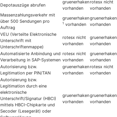
gruenerhaken
rotesx
nicht
Depotauszüge abrufen
vorhanden
vorhanden
Massenzahlungsverkehr mit
gruenerhaken
gruenerhaken
über 500 Sendungen pro
1
vorhanden
vorhanden
Auftrag
VEU (Verteilte Elektronische
rotesx
nicht
gruenerhaken
Unterschrift mit
vorhanden
vorhanden
Unterschriftenmappe)
Automatisierte Anbindung und
rotesx
nicht
gruenerhaken
Verarbeitung in SAP-Systemen
vorhanden
vorhanden
Autorisierung bzw.
gruenerhaken
rotesx
nicht
Legitimation per PIN/TAN
vorhanden
vorhanden
Autorisierung bzw.
Legitimation durch eine
elektronische
gruenerhaken
gruenerhaken
Unterschrift/Signatur (HBCI)
vorhanden
vorhanden
mittels HBCI-Chipkarte und
Secoder (Lesegerät) oder