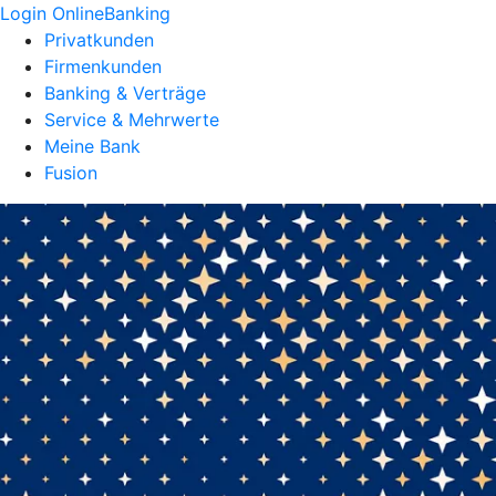
Login OnlineBanking
Privatkunden
Firmenkunden
Banking & Verträge
Service & Mehrwerte
Meine Bank
Fusion