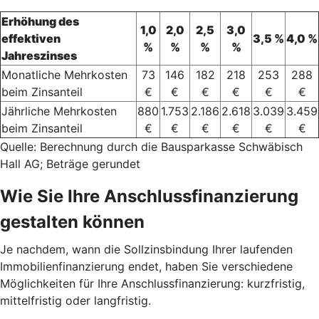
Erhöhung des
1,0
2,0
2,5
3,0
effektiven
3,5 %
4,0 %
%
%
%
%
Jahreszinses
Monatliche Mehrkosten
73
146
182
218
253
288
beim Zinsanteil
€
€
€
€
€
€
Jährliche Mehrkosten
880
1.753
2.186
2.618
3.039
3.459
beim Zinsanteil
€
€
€
€
€
€
Quelle: Berechnung durch die Bausparkasse Schwäbisch
Hall AG; Beträge gerundet
Wie Sie Ihre Anschlussfinanzierung
gestalten können
Je nachdem, wann die Sollzinsbindung Ihrer laufenden
Immobilienfinanzierung endet, haben Sie verschiedene
Möglichkeiten für Ihre Anschlussfinanzierung: kurzfristig,
mittelfristig oder langfristig.