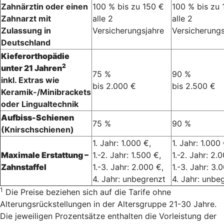
Zahnärztin oder einen
100 % bis zu 150 €
100 % bis zu 
Zahnarzt mit
alle 2
alle 2
Zulassung in
Versicherungsjahre
Versicherungs
Deutschland
Kieferorthopädie
2
unter 21 Jahren
75 %
90 %
inkl. Extras wie
bis 2.000 €
bis 2.500 €
Keramik-/Minibrackets
oder Lingualtechnik
Aufbiss-Schienen
75 %
90 %
(Knirschschienen)
1. Jahr: 1.000 €,
1. Jahr: 1.000 
Maximale Erstattung –
1.-2. Jahr: 1.500 €,
1.-2. Jahr: 2.
Zahnstaffel
1.-3. Jahr: 2.000 €,
1.-3. Jahr: 3.
4. Jahr: unbegrenzt
4. Jahr: unbe
1
Die Preise beziehen sich auf die Tarife ohne
Alterungsrückstellungen in der Altersgruppe 21-30 Jahre.
Die jeweiligen Prozentsätze enthalten die Vorleistung der