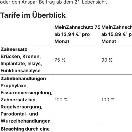
oder den Anspar-Beitrag ab dem 21. Lebensjahr.
Tarife im Überblick
MeinZahnschutz 75
MeinZahnsch
1
1
ab 12,94 €
pro
ab 15,89 €
p
Monat
Monat
Zahnersatz
Brücken, Kronen,
75 %
90 %
Implantate, Inlays,
Funktionsanalyse
Zahnbehandlungen
Prophylaxe,
Fissurenversiegelung,
Zahnersatz bei
100 %
100 %
Regelversorgung,
Parodontal- und
Wurzelbehandlungen
Bleaching
durch eine