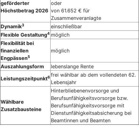
geförderter
oder
Höchstbetrag 2026
von 61.652 € für
Zusammenveranlagte
3
Dynamik
einschließbar
4
Flexible Gestaltung
möglich
Flexibilität bei
finanziellen
möglich
5
Engpässen
Auszahlungsform
lebenslange Rente
frei wählbar ab dem vollendeten 62.
6
Leistungszeitpunkt
Lebensjahr
Hinterbliebenenvorsorge und
Berufsunfähigkeitsvorsorge bzw.
Wählbare
Berufsunfähigkeitsvorsorge mit
Zusatzbausteine
Dienstunfähigkeitsabsicherung bei
Beamtinnen und Beamten