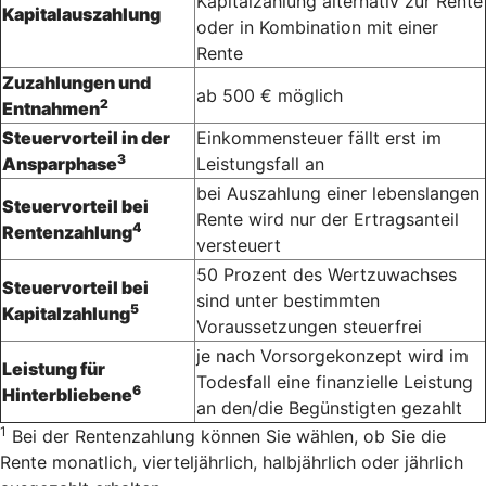
Kapitalzahlung alternativ zur Rente
Kapitalauszahlung
oder in Kombination mit einer
Rente
Zuzahlungen und
ab 500 € möglich
2
Entnahmen
Steuervorteil in der
Einkommensteuer fällt erst im
3
Ansparphase
Leistungsfall an
bei Auszahlung einer lebenslangen
Steuervorteil bei
Rente wird nur der Ertragsanteil
4
Rentenzahlung
versteuert
50 Prozent des Wertzuwachses
Steuervorteil bei
sind unter bestimmten
5
Kapitalzahlung
Voraussetzungen steuerfrei
je nach Vorsorgekonzept wird im
Leistung für
Todesfall eine finanzielle Leistung
6
Hinterbliebene
an den/die Begünstigten gezahlt
1
Bei der Rentenzahlung können Sie wählen, ob Sie die
Rente monatlich, vierteljährlich, halbjährlich oder jährlich