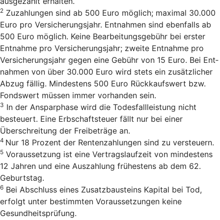
ausgezahlt erhalten.
2
Zu­zah­lun­gen sind ab 500 Euro mög­lich; ma­xi­mal 30.000
Euro pro Ver­si­cherungs­jahr. Ent­nah­men sind eben­falls ab
500 Euro mög­lich. Keine Bearbeitungsgebühr bei erster
Entnahme pro Versicherungsjahr; zweite Entnahme pro
Versicherungsjahr gegen eine Gebühr von 15 Euro. Bei Ent­
nah­men von über 30.000 Euro wird stets ein zu­sätz­li­cher
Ab­zug fäl­lig. Min­des­tens 500 Euro Rück­kaufs­wert bzw.
Fonds­wert müs­sen immer vor­han­den sein.
3
In der Ansparphase wird die Todesfallleistung nicht
besteuert. Eine Erbschaftsteuer fällt nur bei einer
Überschreitung der Freibeträge an.
4
Nur 18 Pro­zent der Ren­ten­zah­lun­gen sind zu versteu­ern.
5
Voraussetzung ist eine Vertrags­laufzeit von mindestens
12 Jahren und eine Auszahlung frühestens ab dem 62.
Geburtstag.
6
Bei Abschluss eines Zusatzbausteins Kapital bei Tod,
erfolgt unter bestimmten Voraussetzungen keine
Gesundheitsprüfung.