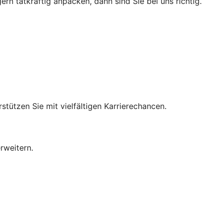
n tatkräftig anpacken, dann sind Sie bei uns richtig.
tützen Sie mit vielfältigen Karrierechancen.
rweitern.