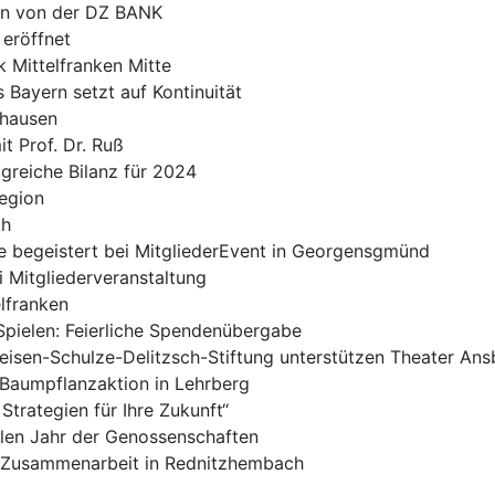
sen von der DZ BANK
 eröffnet
k Mittelfranken Mitte
Bayern setzt auf Kontinuität
nhausen
t Prof. Dr. Ruß
lgreiche Bilanz für 2024
Region
th
e begeistert bei MitgliederEvent in Georgensgmünd
i Mitgliederveranstaltung
lfranken
Spielen: Feierliche Spendenübergabe
feisen-Schulze-Delitzsch-Stiftung unterstützen Theater An
 Baumpflanzaktion in Lehrberg
Strategien für Ihre Zukunft“
alen Jahr der Genossenschaften
e Zusammenarbeit in Rednitzhembach