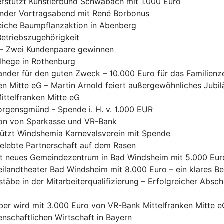
erstützt Künstlerbund Schwabach mit 1.000 Euro
render Vortragsabend mit René Borbonus
eiche Baumpflanzaktion in Abenberg
etriebszugehörigkeit
 - Zwei Kundenpaare gewinnen
dhege in Rothenburg
nander für den guten Zweck – 10.000 Euro für das Familie
en Mitte eG – Martin Arnold feiert außergewöhnliches Jubi
ittelfranken Mitte eG
rgensgmünd - Spende i. H. v. 1.000 EUR
ion von Sparkasse und VR-Bank
tützt Windshemia Karnevalsverein mit Spende
elebte Partnerschaft auf dem Rasen
tzt neues Gemeindezentrum in Bad Windsheim mit 5.000 Eur
reilandtheater Bad Windsheim mit 8.000 Euro – ein klares B
täbe in der Mitarbeiterqualifizierung – Erfolgreicher Absch
ber wird mit 3.000 Euro von VR-Bank Mittelfranken Mitte eG
nschaftlichen Wirtschaft in Bayern