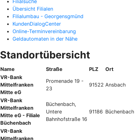
Filialsuche
Übersicht Filialen
Filialumbau - Georgensgmünd
KundenDialogCenter
Online-Terminvereinbarung
Geldautomaten in der Nähe
Standortübersicht
Name
Straße
PLZ
Ort
VR-Bank
Promenade 19 -
Mittelfranken
91522
Ansbach
23
Mitte eG
VR-Bank
Büchenbach,
Mittelfranken
Untere
91186
Büchenbach
Mitte eG - Filiale
Bahnhofstraße 16
Büchenbach
VR-Bank
Mittelfranken