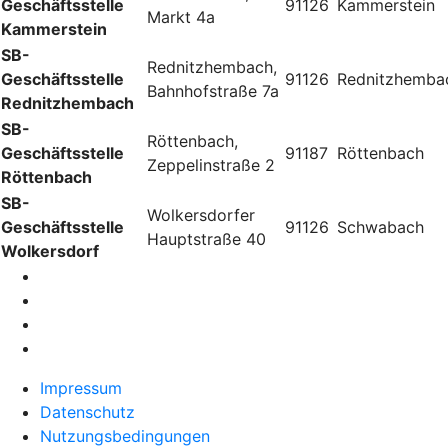
Geschäftsstelle
91126
Kammerstein
Markt 4a
Kammerstein
SB-
Rednitzhembach,
Geschäftsstelle
91126
Rednitzhemba
Bahnhofstraße 7a
Rednitzhembach
SB-
Röttenbach,
Geschäftsstelle
91187
Röttenbach
Zeppelinstraße 2
Röttenbach
SB-
Wolkersdorfer
Geschäftsstelle
91126
Schwabach
Hauptstraße 40
Wolkersdorf
Impressum
Datenschutz
Nutzungsbedingungen